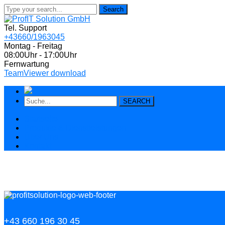
Search
Tel. Support
+43660/1963045
Montag - Freitag
08:00Uhr - 17:00Uhr
Fernwartung
TeamViewer download
SEARCH
Startseite
Produkte & Dienstleistungen
Über Uns
Kontakt
Testimonials 1
+43 660 196 30 45